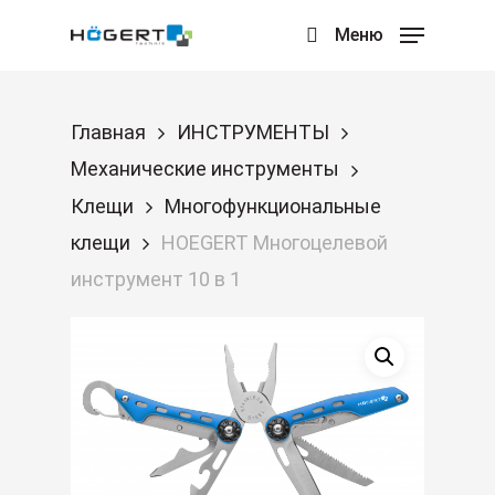
Skip
Меню
search
to
main
content
Главная
ИНСТРУМЕНТЫ
Механические инструменты
Клещи
Многофункциональные
клещи
HOEGERT Многоцелевой
инструмент 10 в 1